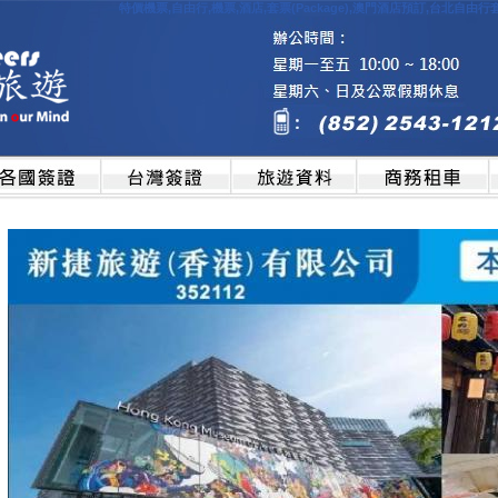
特價機票,自由行,機票,酒店,套票(Package),澳門酒店預訂,台北自