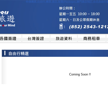
特價機票,自由行,機票,酒店,套票(Package),澳門酒店預訂,台北自
Coming Soon !!