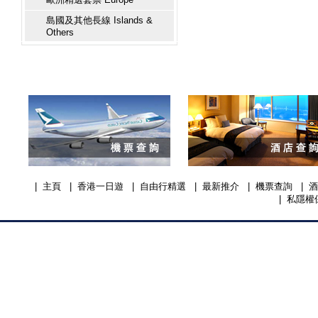
島國及其他長線 Islands &
Others
|
主頁
|
香港一日遊
|
自由行精選
|
最新推介
|
機票查詢
|
酒
|
私隱權